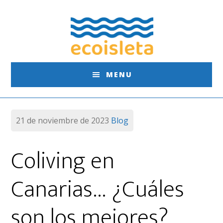
Saltar
Saltar
Saltar
al
a
al
contenido
la
pie
principal
barra
de
lateral
página
MENU
principal
21 de noviembre de 2023
Blog
Coliving en
Canarias… ¿Cuáles
son los mejores?