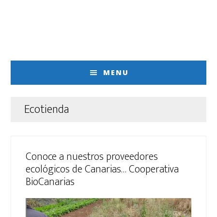
Saltar
Saltar
al
al
contenido
pie
principal
de
página
MENU
Ecotienda
Conoce a nuestros proveedores
ecológicos de Canarias… Cooperativa
BioCanarias