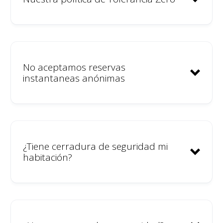
No aceptamos reservas
instantaneas anónimas
Limpieza de zonas comunes y
habitaciones
Mantenimiento
Luz, Agua, wifi
¿Tiene cerradura de seguridad mi
Amenities
habitación?
Impuestos
Marketing y publicidad
Comunidad