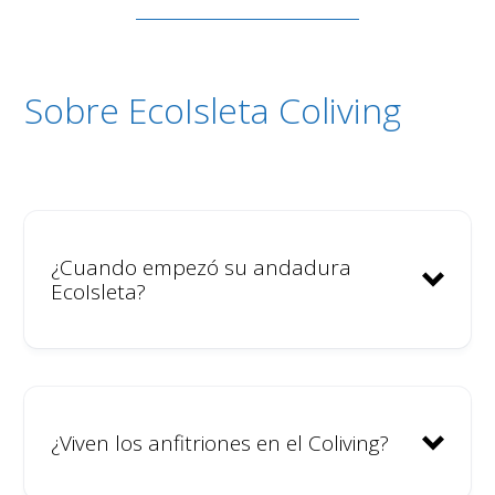
Freelancers
Viajeros conscientes
Artistas
Sobre EcoIsleta Coliving
Nómadas Digitales
¿Cuando empezó su andadura
EcoIsleta?
2014 –
¿Viven los anfitriones en el Coliving?