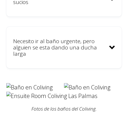
sucios
Necesito ir al baño urgente, pero
alguien se esta dando una ducha
larga
Ponemos mucho esfuerzo en la
comunicación interna para que
el uso sea correcto.
Si por cualquier motivo el baño
estuviera sucio, pedimos
encarecidamente que se nos
Fotos de los baños del Coliving.
avise de inmediato para ir a
limpiarlo.