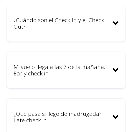
No fomentamos una cultura de
consumo excesivo de alcohol.
¿Cuándo son el Check In y el Check
Out?
Proporcionaremos una persona
mediadora de conflictos para
ayudarte a gestionar
desacuerdos o abordar
situaciones incómodas desde el
Mi vuelo llega a las 7 de la mañana.
inicio.
Early check in
Todas las personas que se
alojen en el coliving deberán
presentar su DNI o pasaporte
en el check-in; nadie podrá
¿Qué pasa si llego de madrugada?
alojarse en la casa sin
Late check in
identificación.