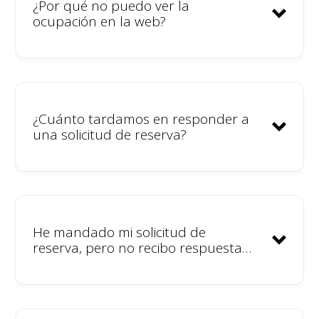
¿Por qué no puedo ver la
tarifas
ocupación en la web?
Ciertamente la mayoría de nuestros
miembros trabajan de manera
remota.
¿Cuánto tardamos en responder a
una solicitud de reserva?
He mandado mi solicitud de
reserva, pero no recibo respuesta…