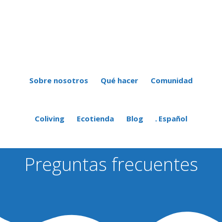
Saltar
Saltar
al
al
contenido
pie
principal
de
página
Sobre nosotros
Qué hacer
Comunidad
Coliving
Ecotienda
Blog
Español
Preguntas frecuentes