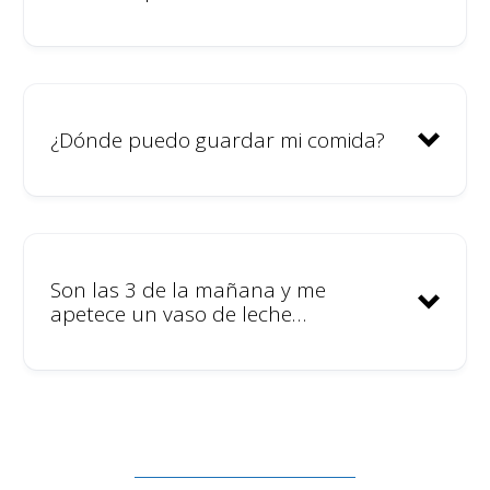
Lavadora
Wifi
Monitor extra
Si hacemos una cena, gratis
¿Dónde puedo guardar mi comida?
para los colivers
Agua de beber con nuestro
sistema de ósmosis
Tablas de surf gratis
Son las 3 de la mañana y me
apetece un vaso de leche…