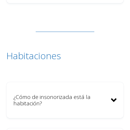
Seleccionamos cuidadosamente
a nuestros miembros;
conocemos y hablamos con las
personas antes de su llegada.
No tenemos una alta rotación
en el coliving; no somos un
Habitaciones
alojamiento turístico de fin de
semana.
Contamos con una cámara de
seguridad en la puerta de
entrada para monitorizar quién
¿Cómo de insonorizada está la
entra en la casa y en qué
habitación?
momento.
Disponemos de un sistema para
controlar el nivel de ruido en la