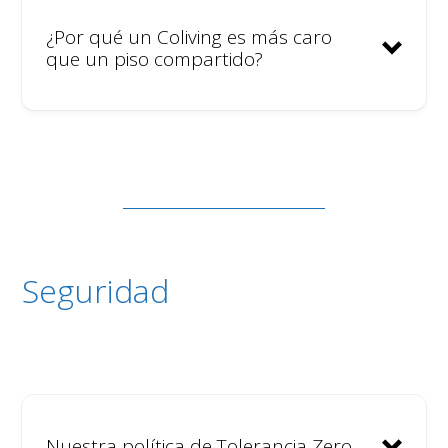
¿Por qué un Coliving es más caro
que un piso compartido?
Estudiantes.
Viajeros conscientes, que buscan
alojamientos que les permitan
viajar de manera sostenible y
Importante –
local.
Hotmail
Seguridad
Emprendedores que quieren
ver cómo gestionamos el
Coliving y la comunidad.
Nuestra política de Tolerancia Zero