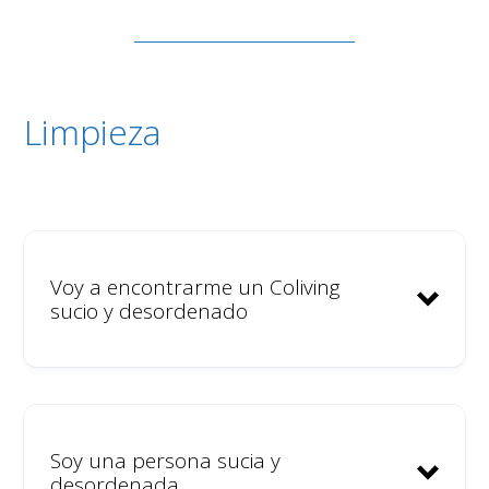
Primera planta 50 litros
Limpiamos los baños de
Segunda Planta 30 litros
manera profesional un mínimo
de 3 veces a la semana, más
que suficiente para
Limpieza
mantenerlos muy limpios.
Voy a encontrarme un Coliving
sucio y desordenado
Soy una persona sucia y
desordenada