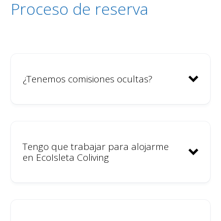
Proceso de reserva
Impacto local- estamos muy
Íntimo y acogedor.
comprometidos con nuestro
barrio.
Tranquilo. Baja intensidad de
actividades comunitarias.
¿Tenemos comisiones ocultas?
Tengo que trabajar para alojarme
Quienes somos
en EcoIsleta Coliving