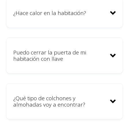
casa llamado Minut.
Todas las habitaciones tienen
¿Hace calor en la habitación?
cerradura y llave.
Te ayudaremos a denunciar
cualquier incidente a la policía;
somos un alojamiento legal
Puedo cerrar la puerta de mi
inscrito en el registro del
habitación con llave
gobierno.
Las personas responsables de
comportamientos inapropiados
deberán abandonar la
¿Qué tipo de colchones y
comunidad.
almohadas voy a encontrar?