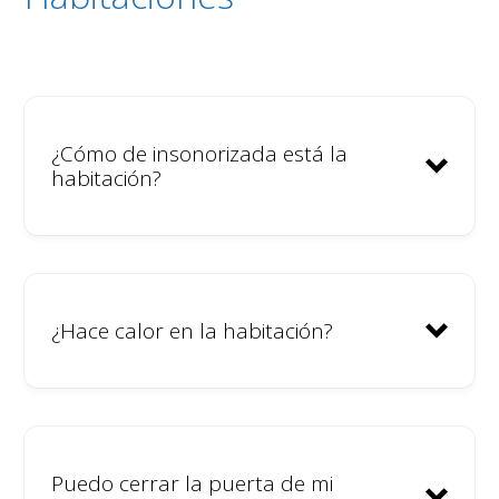
¿Qué hacemos?
No fomentamos una cultura de
consumo excesivo de alcohol.
¿Cómo de insonorizada está la
habitación?
Proporcionaremos una persona
mediadora de conflictos para
ayudarte a gestionar
desacuerdos o abordar
situaciones incómodas desde el
¿Hace calor en la habitación?
inicio.
Todas las personas que se
alojen en el coliving deberán
presentar su DNI o pasaporte
Puedo cerrar la puerta de mi
en el check-in; nadie podrá