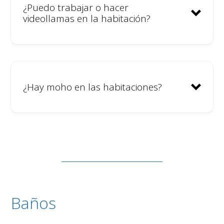
¿Puedo trabajar o hacer
Disponemos de un sistema para
videollamas en la habitación?
controlar el nivel de ruido en la
casa llamado Minut.
Todas las habitaciones tienen
cerradura y llave.
Te ayudaremos a denunciar
¿Hay moho en las habitaciones?
cualquier incidente a la policía;
somos un alojamiento legal
inscrito en el registro del
gobierno.
Las personas responsables de
comportamientos inapropiados
deberán abandonar la
Baños
comunidad.