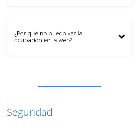
su primera experiencia en
coliving.
¿Por qué no puedo ver la
Íntimo y acogedor.
ocupación en la web?
Tranquilo. Baja intensidad de
actividades comunitarias.
tarifas
Seguridad