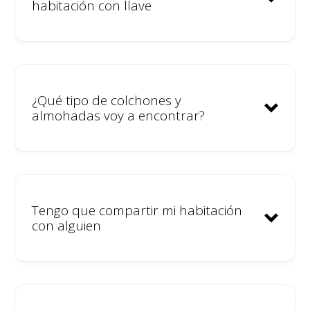
habitación con llave
alojarse en la casa sin
identificación.
Seleccionamos cuidadosamente
a nuestros miembros;
conocemos y hablamos con las
¿Qué tipo de colchones y
almohadas voy a encontrar?
personas antes de su llegada.
No tenemos una alta rotación
en el coliving; no somos un
alojamiento turístico de fin de
semana.
Tengo que compartir mi habitación
Contamos con una cámara de
con alguien
seguridad en la puerta de
entrada para monitorizar quién
entra en la casa y en qué
momento.