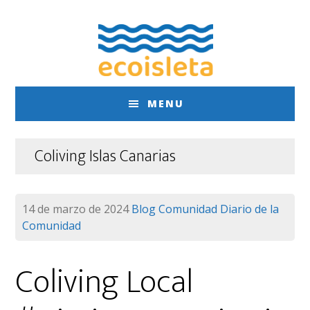
Saltar
Saltar
al
al
contenido
pie
principal
de
página
MENU
Coliving Islas Canarias
14 de marzo de 2024
Blog
Comunidad
Diario de la
Comunidad
Coliving Local