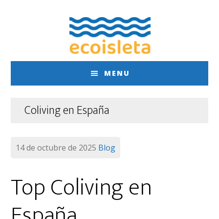
Saltar
Saltar
al
al
contenido
pie
principal
de
página
MENU
Coliving en España
14 de octubre de 2025
Blog
Top Coliving en
España…