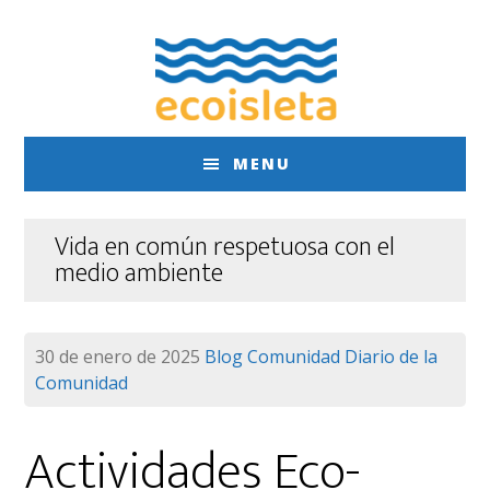
Saltar
Saltar
al
al
contenido
pie
principal
de
página
MENU
Vida en común respetuosa con el
medio ambiente
30 de enero de 2025
Blog
Comunidad
Diario de la
Comunidad
Actividades Eco-