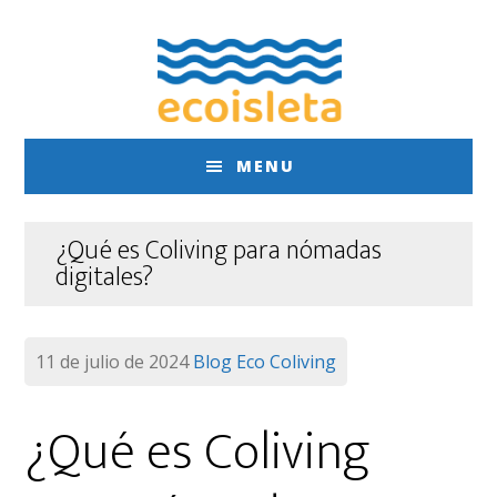
Saltar
Saltar
al
al
contenido
pie
principal
de
página
MENU
¿Qué es Coliving para nómadas
digitales?
11 de julio de 2024
Blog
Eco Coliving
¿Qué es Coliving